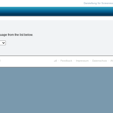
Darstellung für Screenre
uage from the list below.
2
·
Feedback
·
Impressum
·
Datenschutz
·
A