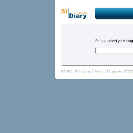
Please select your lang
6.2.202 Online jetzt: 9, heute: 171, gesamt: 26.78