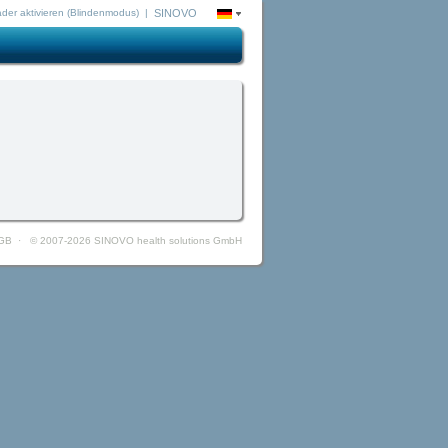
ader aktivieren (Blindenmodus) |
SINOVO
GB
·
© 2007-2026 SINOVO health solutions GmbH